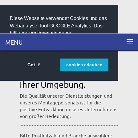
Diese Webseite verwendet Cookies und das
Webanalyse-Tool GOOGLE Analytics. Das
hilft uns, um Ihnen ein gutes
Nutzungserlebnis zu bieten und unsere
MENU
Website zu verbessern.
weitere Infos
Aktuelle
Got it!
cookies erlauben
Stellenangebote aus
Ihrer Umgebung.
Die Qualität unserer Dienstleistungen und
unseres Montagepersonals ist für die
positive Entwicklung unseres Unternehmens
von großer Bedeutung.
Bitte Postleitzahl und Branche auswählen: